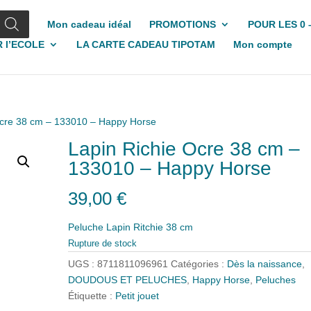
Mon cadeau idéal
PROMOTIONS
POUR LES 0 
 l’ECOLE
LA CARTE CADEAU TIPOTAM
Mon compte
Ocre 38 cm – 133010 – Happy Horse
Lapin Richie Ocre 38 cm –
133010 – Happy Horse
39,00
€
Peluche Lapin Ritchie 38 cm
Rupture de stock
UGS :
8711811096961
Catégories :
Dès la naissance
,
DOUDOUS ET PELUCHES
,
Happy Horse
,
Peluches
Étiquette :
Petit jouet