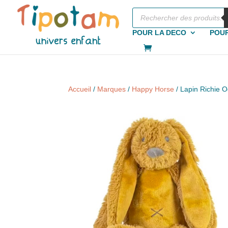
Recherche
de
produits
POUR LA DECO
POUR
Accueil
/
Marques
/
Happy Horse
/ Lapin Richie 