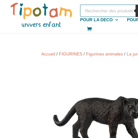
Recherche
de
produits
POUR LA DECO
POUR
Accueil
/
FIGURINES
/
Figurines animales
/
La ju