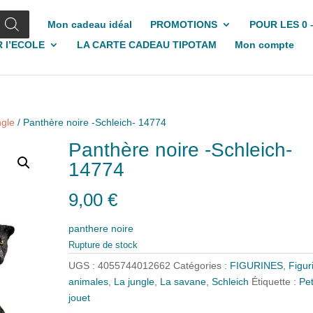
Mon cadeau idéal
PROMOTIONS
POUR LES 0 
 l’ECOLE
LA CARTE CADEAU TIPOTAM
Mon compte
ngle
/ Panthère noire -Schleich- 14774
Panthère noire -Schleich-
14774
9,00
€
panthere noire
Rupture de stock
UGS :
4055744012662
Catégories :
FIGURINES
,
Figur
animales
,
La jungle
,
La savane
,
Schleich
Étiquette :
Pet
jouet