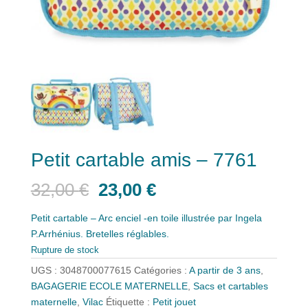
Petit cartable amis – 7761
Le
Le
32,00
€
23,00
€
prix
prix
initial
actuel
Petit cartable – Arc enciel -en toile illustrée par Ingela
était :
est :
P.Arrhénius. Bretelles réglables.
32,00 €.
23,00 €.
Rupture de stock
UGS :
3048700077615
Catégories :
A partir de 3 ans
,
BAGAGERIE ECOLE MATERNELLE
,
Sacs et cartables
maternelle
,
Vilac
Étiquette :
Petit jouet