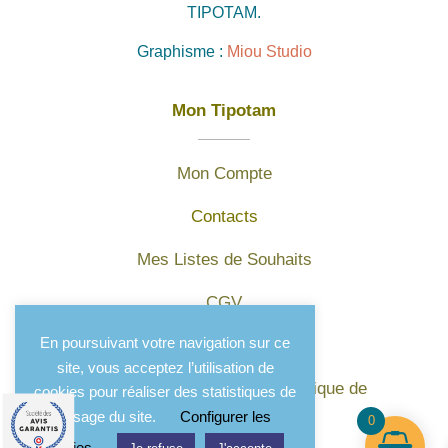
TIPOTAM.
Graphisme :
Miou Studio
Mon Tipotam
Mon Compte
Contacts
Mes Listes de Souhaits
CGV
En poursuivant votre navigation sur ce
Mentions légales
site, vous acceptez l’utilisation de
Protection des données et politique de
cookies pour réaliser des statistiques de
confidentialité
l'usage du site.
Configurer les
0
cookies