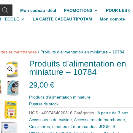
Mon cadeau idéal
PROMOTIONS
POUR LES 0 
 l’ECOLE
LA CARTE CADEAU TIPOTAM
Mon compte
nettes et marchandes
/ Produits d’alimentation en miniature – 10784
Produits d’alimentation en
miniature – 10784
29,00
€
Produits d’alimentation miniature
Rupture de stock
UGS :
4007464020816
Catégories :
A partir de 3 ans
,
Accessoires de cuisine
,
Accessoires de marchande
,
Cuisinières, dinettes et marchandes
,
JOUETS