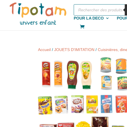
Recherche
de
produits
POUR LA DECO
POUR
Accueil
/
JOUETS D'IMITATION
/
Cuisinières, di